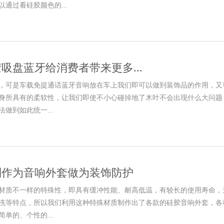
通过看硅胶颜色的...
吸盘蓝牙给消费者带来更多...
，可是车载免提通话蓝牙音响放在车上我们即可以做到装饰品的作用，又
身所具有的柔软性，让我们即使不小心碰掉地了木叶不会出现什么大问题
做到如此统一...
制作为音响外套做为装饰防护
材质不一样的特殊性，即具有缓冲性能、耐高低温，有较长的使用寿命，
洗等特点，所以我们利用这种特殊材质制作出了各款的硅胶音响外套，各
单的、个性的...