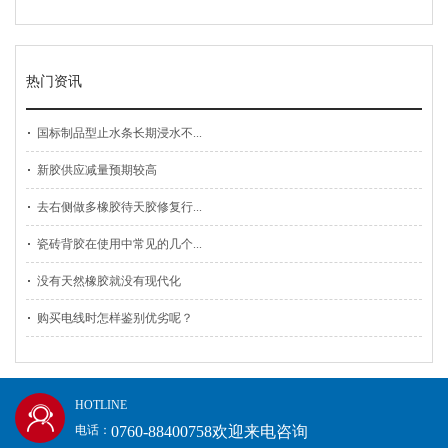
热门资讯
国标制品型止水条长期浸水不...
新胶供应减量预期较高
去右侧做多橡胶待天胶修复行...
瓷砖背胶在使用中常见的几个...
没有天然橡胶就没有现代化
购买电线时怎样鉴别优劣呢？
HOTLINE
0760-88400758欢迎来电咨询
电话：